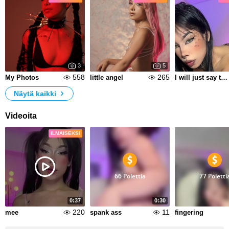
3
5
558
265
My Photos
little angel
I will just say that I love this pose
Näytä kaikki
Videoita
ILMAISEKSI
66 Polettia
77 Poletti
0:37
0:30
220
11
mee
spank ass
fingering