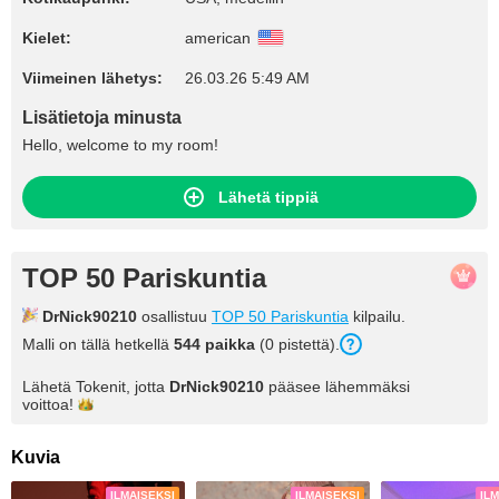
Kielet:
american
Viimeinen lähetys:
26.03.26 5:49 AM
Lisätietoja minusta
Hello, welcome to my room!
Lähetä tippiä
TOP 50 Pariskuntia
DrNick90210
osallistuu
TOP 50 Pariskuntia
kilpailu.
Malli on tällä hetkellä
544 paikka
(0 pistettä).
Lähetä Tokenit, jotta
DrNick90210
pääsee lähemmäksi
voittoa!
Kuvia
ILMAISEKSI
ILMAISEKSI
IL