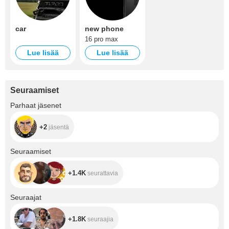
car
new phone
16 pro max
Lue lisää
Lue lisää
Seuraamiset
+2
Parhaat jäsenet
+2
jäsentä
+1.4K
Seuraamiset
+1.4K
seurattavia
+1.8K
Seuraajat
+1.8K
seuraajia