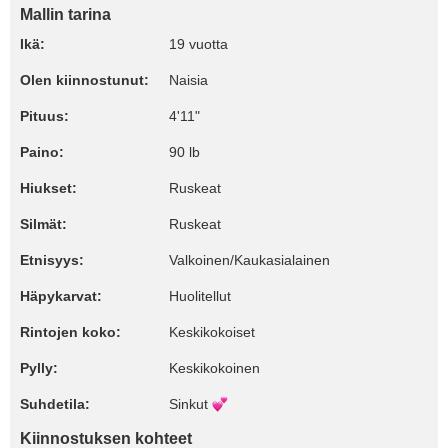
Mallin tarina
Ikä:
19 vuotta
Olen kiinnostunut:
Naisia
Pituus:
4'11"
Paino:
90 lb
Hiukset:
Ruskeat
Silmät:
Ruskeat
Etnisyys:
Valkoinen/Kaukasialainen
Häpykarvat:
Huolitellut
Rintojen koko:
Keskikokoiset
Pylly:
Keskikokoinen
Suhdetila:
Sinkut
Kiinnostuksen kohteet