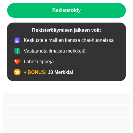
Rekisteröidy
Rekisteröitymisen jälkeen voit:
Keskustele mallien kanssa chat-huoneissa
Vastaanota ilmaisia merkkejä
Lähetä tippejä
+ BONUS!
10 Merkkiä!
18+ teinejä
Aasialaisia
Ajeltuja pilluja
Anaali